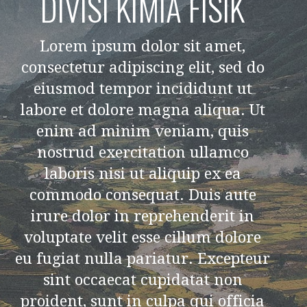
DIVISI KIMIA FISIK
Lorem ipsum dolor sit amet,
consectetur adipiscing elit, sed do
eiusmod tempor incididunt ut
labore et dolore magna aliqua. Ut
enim ad minim veniam, quis
nostrud exercitation ullamco
laboris nisi ut aliquip ex ea
commodo consequat. Duis aute
irure dolor in reprehenderit in
voluptate velit esse cillum dolore
eu fugiat nulla pariatur. Excepteur
sint occaecat cupidatat non
proident, sunt in culpa qui officia