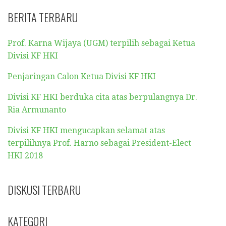
R
BERITA TERBARU
C
H
Prof. Karna Wijaya (UGM) terpilih sebagai Ketua
F
Divisi KF HKI
O
R
Penjaringan Calon Ketua Divisi KF HKI
:
Divisi KF HKI berduka cita atas berpulangnya Dr.
Ria Armunanto
Divisi KF HKI mengucapkan selamat atas
terpilihnya Prof. Harno sebagai President-Elect
HKI 2018
DISKUSI TERBARU
KATEGORI